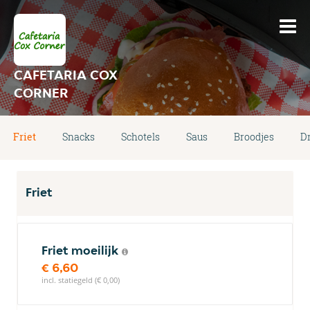
CAFETARIA COX
CORNER
Friet
Snacks
Schotels
Saus
Broodjes
D
Friet
Friet moeilijk
€ 6,60
incl. statiegeld (€ 0,00)