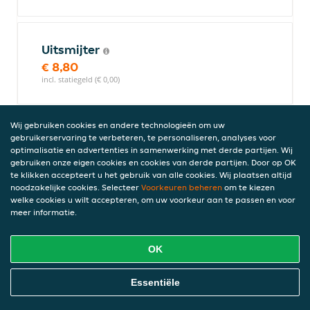
Uitsmijter
€ 8,80
incl. statiegeld (€ 0,00)
Wij gebruiken cookies en andere technologieën om uw
Baguette gezond
gebruikerservaring te verbeteren, te personaliseren, analyses voor
optimalisatie en advertenties in samenwerking met derde partijen. Wij
Met ham, kaas en groente
gebruiken onze eigen cookies en cookies van derde partijen. Door op OK
€ 8,40
te klikken accepteert u het gebruik van alle cookies. Wij plaatsen altijd
incl. statiegeld (€ 0,00)
noodzakelijke cookies. Selecteer
Voorkeuren beheren
om te kiezen
welke cookies u wilt accepteren, om uw voorkeur aan te passen en voor
meer informatie.
Kipburger
OK
€ 5,70
incl. statiegeld (€ 0,00)
Online Eten Bestellen
Essentiële